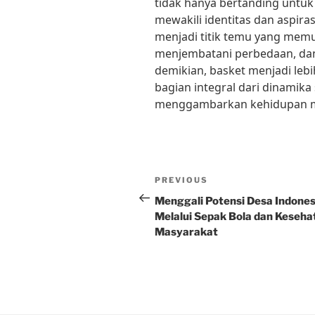
tidak hanya bertanding untu
mewakili identitas dan aspir
menjadi titik temu yang memu
menjembatani perbedaan, d
demikian, basket menjadi lebi
bagian integral dari dinamika 
menggambarkan kehidupan ma
Post
Previous
PREVIOUS
navigation
Post
Menggali Potensi Desa Indones
Melalui Sepak Bola dan Keseha
Masyarakat