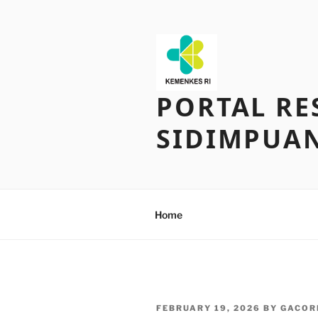
Skip
to
content
PORTAL RE
SIDIMPUA
Home
POSTED
FEBRUARY 19, 2026
BY
GACOR