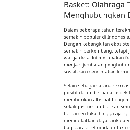
ON
Basket: Olahraga 
Menghubungkan De
Dalam beberapa tahun terakhi
semakin populer di Indonesia
Dengan kebangkitan ekosistem
semakin berkembang, tetapi 
warga desa. Ini merupakan f
menjadi jembatan penghubun
sosial dan menciptakan komuni
Selain sebagai sarana rekre
positif dalam berbagai aspek 
memberikan alternatif bagi 
sekaligus menumbuhkan seman
turnamen lokal hingga ajang
meningkatkan daya tarik dae
bagi para atlet muda untuk 