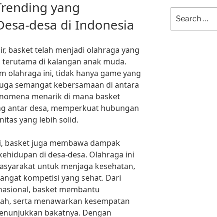
Trending yang
Search
sa-desa di Indonesia
for:
r, basket telah menjadi olahraga yang
, terutama di kalangan anak muda.
 olahraga ini, tidak hanya game yang
juga semangat kebersamaan di antara
enomena menarik di mana basket
g antar desa, memperkuat hubungan
tas yang lebih solid.
asi, basket juga membawa dampak
kehidupan di desa-desa. Olahraga ini
masyarakat untuk menjaga kesehatan,
gat kompetisi yang sehat. Dari
 nasional, basket membantu
rah, serta menawarkan kesempatan
menunjukkan bakatnya. Dengan