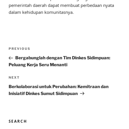
pemerintah daerah dapat membuat perbedaan nyata
dalam kehidupan komunitasnya.
Post
Previous
PREVIOUS
navigation
Post
Bergabunglah dengan Tim Dinkes Sidimpuan:
Peluang Kerja Seru Menanti
Next
NEXT
Post
Berkolaborasi untuk Perubahan: Kemitraan dan
Inisiatif Dinkes Sumut Sidimpuan
SEARCH