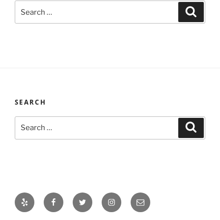
Search
Search
for:
SEARCH
Search
Search
for:
Yelp
Facebook
Twitter
Instagram
Email