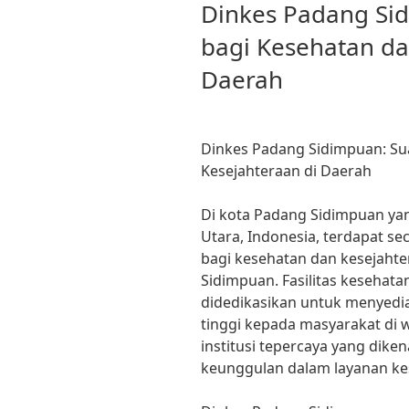
ON
Dinkes Padang Si
bagi Kesehatan da
Daerah
Dinkes Padang Sidimpuan: Su
Kesejahteraan di Daerah
Di kota Padang Sidimpuan yan
Utara, Indonesia, terdapat s
bagi kesehatan dan kesejaht
Sidimpuan. Fasilitas kesehata
didedikasikan untuk menyedia
tinggi kepada masyarakat di w
institusi tepercaya yang dik
keunggulan dalam layanan ke