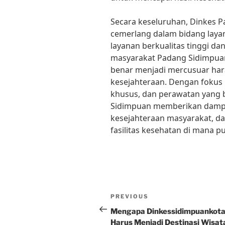
Secara keseluruhan, Dinkes 
cemerlang dalam bidang lay
layanan berkualitas tinggi d
masyarakat Padang Sidimpuan d
benar menjadi mercusuar har
kesejahteraan. Dengan fokus
khusus, dan perawatan yang 
Sidimpuan memberikan dampa
kesejahteraan masyarakat, d
fasilitas kesehatan di mana p
Post
Previous
PREVIOUS
navigation
Post
Mengapa Dinkessidimpuankot
Harus Menjadi Destinasi Wisat