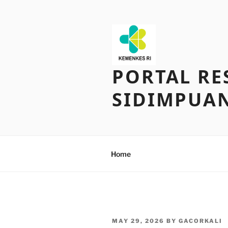
Skip
to
content
PORTAL RE
SIDIMPUA
Home
POSTED
MAY 29, 2026
BY
GACORKALI