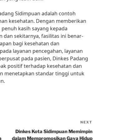
Padang Sidimpuan adalah contoh
anan kesehatan. Dengan memberikan
an penuh kasih sayang kepada
an sekitarnya, fasilitas ini benar-
apan bagi kesehatan dan
 pada layanan pencegahan, layanan
berpusat pada pasien, Dinkes Padang
k positif terhadap kesehatan dan
an menetapkan standar tinggi untuk
un.
NEXT
Next
Post
a
Dinkes Kota Sidimpuan Memimpin
a
dalam Mempromosikan Gaya Hidup