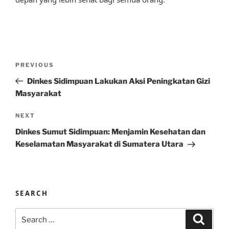
Post
Previous
PREVIOUS
navigation
Post
Dinkes Sidimpuan Lakukan Aksi Peningkatan Gizi
Masyarakat
Next
NEXT
Post
Dinkes Sumut Sidimpuan: Menjamin Kesehatan dan
Keselamatan Masyarakat di Sumatera Utara
SEARCH
Search
Search
for: