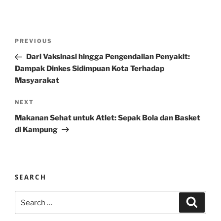
Post
Previous
PREVIOUS
navigation
Post
Dari Vaksinasi hingga Pengendalian Penyakit:
Dampak Dinkes Sidimpuan Kota Terhadap
Masyarakat
Next
NEXT
Post
Makanan Sehat untuk Atlet: Sepak Bola dan Basket
di Kampung
SEARCH
Search
Search
for: