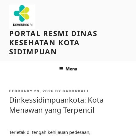
Skip
to
content
PORTAL RESMI DINAS
KESEHATAN KOTA
SIDIMPUAN
Menu
POSTED
FEBRUARY 28, 2026
BY
GACORKALI
ON
Dinkessidimpuankota: Kota
Menawan yang Terpencil
Terletak di tengah kehijauan pedesaan,