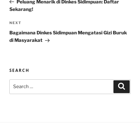
Peluang Menarik di Dinkes Sidimpuan: Daftar
Sekarang!
Next
NEXT
Post
Bagaimana Dinkes Sidimpuan Mengatasi Gizi Buruk
di Masyarakat
SEARCH
Search
Search
for: