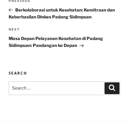
Previous
PREVIOUS
navigation
Post
Berkolaborasi untuk Kesehatan: Kemitraan dan
Keberhasilan Dinkes Padang Sidimpuan
Next
NEXT
Post
Masa Depan Pelayanan Kesehatan di Padang
Sidimpuan: Pandangan ke Depan
SEARCH
Search
Search
for: