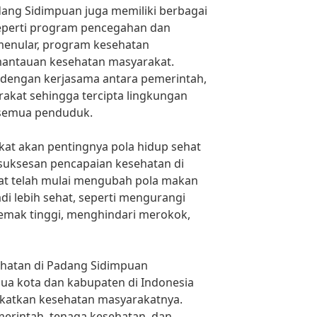
dang Sidimpuan juga memiliki berbagai
eperti program pencegahan dan
menular, program kesehatan
mantauan kesehatan masyarakat.
 dengan kerjasama antara pemerintah,
akat sehingga tercipta lingkungan
 semua penduduk.
akat akan pentingnya pola hidup sehat
suksesan pencapaian kesehatan di
at telah mulai mengubah pola makan
i lebih sehat, seperti mengurangi
mak tinggi, menghindari merokok,
ehatan di Padang Sidimpuan
ua kota dan kabupaten di Indonesia
katkan kesehatan masyarakatnya.
erintah, tenaga kesehatan, dan