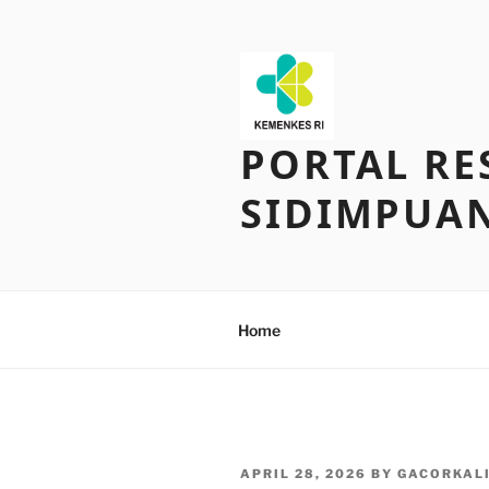
Skip
to
content
PORTAL RE
SIDIMPUA
Home
POSTED
APRIL 28, 2026
BY
GACORKAL