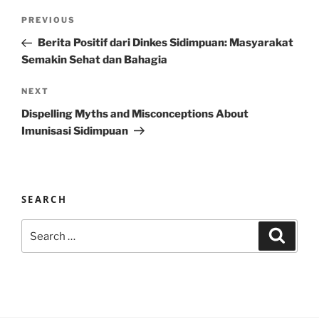
Post
Previous
PREVIOUS
navigation
Post
Berita Positif dari Dinkes Sidimpuan: Masyarakat
Semakin Sehat dan Bahagia
Next
NEXT
Post
Dispelling Myths and Misconceptions About
Imunisasi Sidimpuan
SEARCH
Search
Search
for: