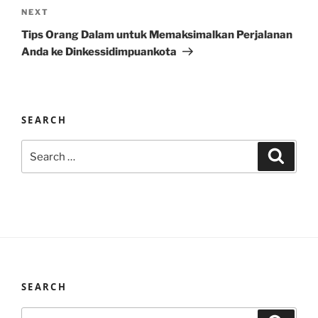
Next
NEXT
Post
Tips Orang Dalam untuk Memaksimalkan Perjalanan
Anda ke Dinkessidimpuankota
SEARCH
Search
Search
for:
SEARCH
Search