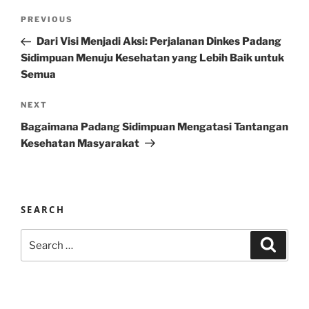
Post
Previous
PREVIOUS
navigation
Post
Dari Visi Menjadi Aksi: Perjalanan Dinkes Padang
Sidimpuan Menuju Kesehatan yang Lebih Baik untuk
Semua
Next
NEXT
Post
Bagaimana Padang Sidimpuan Mengatasi Tantangan
Kesehatan Masyarakat
SEARCH
Search
Search
for: