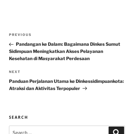
Post
Previous
PREVIOUS
navigation
Post
Pandangan ke Dalam: Bagaimana Dinkes Sumut
Sidimpuan Meningkatkan Akses Pelayanan
Kesehatan di Masyarakat Perdesaan
Next
NEXT
Post
Panduan Perjalanan Utama ke Dinkessidimpuankota:
Atraksi dan Aktivitas Terpopuler
SEARCH
Search
Search