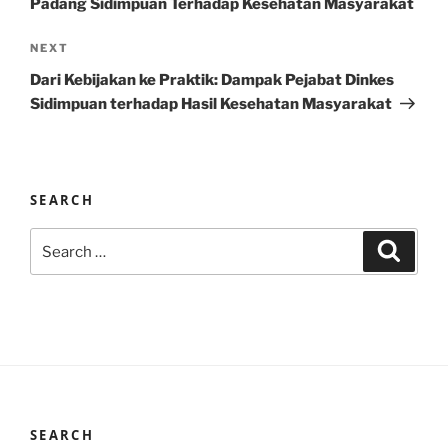
Padang Sidimpuan Terhadap Kesehatan Masyarakat
Next
NEXT
Post
Dari Kebijakan ke Praktik: Dampak Pejabat Dinkes
Sidimpuan terhadap Hasil Kesehatan Masyarakat
SEARCH
Search
Search
for:
SEARCH