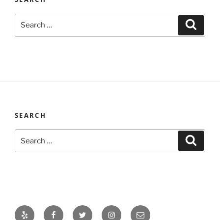
Search
Search
for:
SEARCH
Search
Search
for:
Yelp
Facebook
Twitter
Instagram
Email