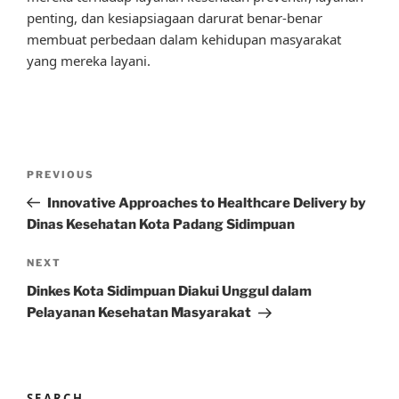
penting, dan kesiapsiagaan darurat benar-benar
membuat perbedaan dalam kehidupan masyarakat
yang mereka layani.
Post
Previous
PREVIOUS
navigation
Post
Innovative Approaches to Healthcare Delivery by
Dinas Kesehatan Kota Padang Sidimpuan
Next
NEXT
Post
Dinkes Kota Sidimpuan Diakui Unggul dalam
Pelayanan Kesehatan Masyarakat
SEARCH