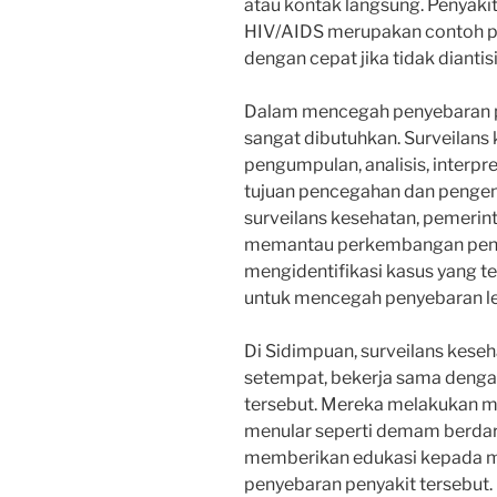
atau kontak langsung. Penyakit-
HIV/AIDS merupakan contoh p
dengan cepat jika tidak diantis
Dalam mencegah penyebaran pe
sangat dibutuhkan. Surveilans
pengumpulan, analisis, interpre
tujuan pencegahan dan pengen
surveilans kesehatan, pemerin
memantau perkembangan penya
mengidentifikasi kasus yang t
untuk mencegah penyebaran leb
Di Sidimpuan, surveilans kese
setempat, bekerja sama denga
tersebut. Mereka melakukan m
menular seperti demam berdarah
memberikan edukasi kepada m
penyebaran penyakit tersebut.