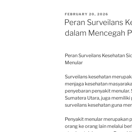
POSTED
FEBRUARY 20, 2026
ON
Peran Surveilans 
dalam Mencegah P
Peran Surveilans Kesehatan S
Menular
Surveilans kesehatan merupak
menjaga kesehatan masyaraka
penyebaran penyakit menular. S
Sumatera Utara, juga memiliki
surveilans kesehatan guna me
Penyakit menular merupakan pe
orang ke orang lain melalui ber