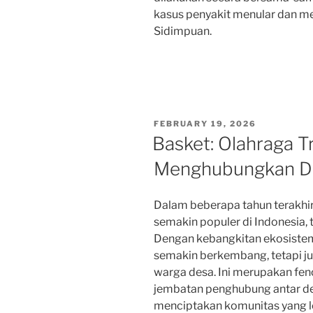
kasus penyakit menular dan m
Sidimpuan.
POSTED
FEBRUARY 19, 2026
ON
Basket: Olahraga T
Menghubungkan De
Dalam beberapa tahun terakhir
semakin populer di Indonesia,
Dengan kebangkitan ekosistem 
semakin berkembang, tetapi j
warga desa. Ini merupakan fe
jembatan penghubung antar d
menciptakan komunitas yang le