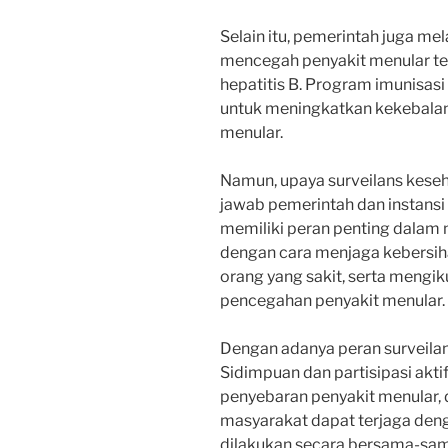
Selain itu, pemerintah juga m
mencegah penyakit menular ter
hepatitis B. Program imunisasi 
untuk meningkatkan kekebalan
menular.
Namun, upaya surveilans kese
jawab pemerintah dan instansi
memiliki peran penting dalam
dengan cara menjaga kebersiha
orang yang sakit, serta mengik
pencegahan penyakit menular.
Dengan adanya peran surveilan
Sidimpuan dan partisipasi ak
penyebaran penyakit menular, 
masyarakat dapat terjaga den
dilakukan secara bersama-s